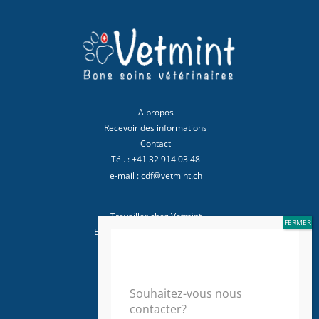
A propos
Recevoir des informations
Contact
Tél. : +41 32 914 03 48
e-mail : cdf@vetmint.ch
Travailler chez Vetmint
Espace pour les professionnels
Politique de confidentialité
Souhaitez-vous nous
© 2023 Vetmint SA
contacter?